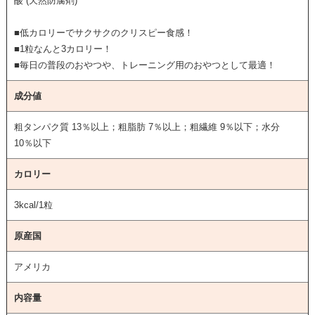
酸 (天然防腐剤)
■低カロリーでサクサクのクリスピー食感！
■1粒なんと3カロリー！
■毎日の普段のおやつや、トレーニング用のおやつとして最適！
成分値
粗タンパク質 13％以上；粗脂肪 7％以上；粗繊維 9％以下；水分
10％以下
カロリー
3kcal/1粒
原産国
アメリカ
内容量