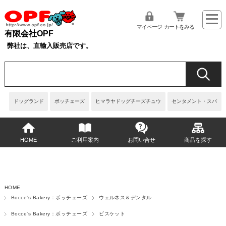
マイページ
カートをみる
有限会社OPF
弊社は、直輸入販売店です。
ドッグランド
ボッチェーズ
ヒマラヤドッグチーズチュウ
センタメント・スパ
HOME
ご利用案内
お問い合せ
商品を探す
HOME
Bocce's Bakery：ボッチェーズ
ウェルネス＆デンタル
Bocce's Bakery：ボッチェーズ
ビスケット