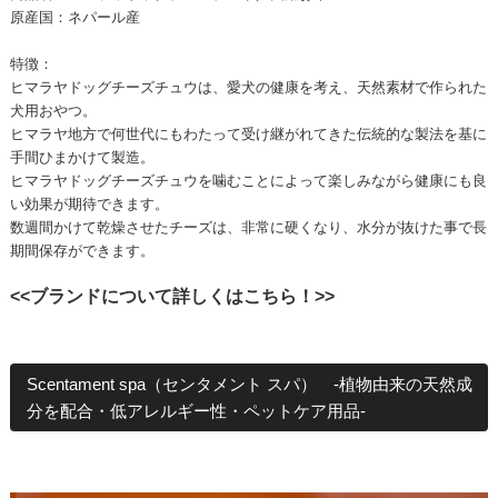
原産国：ネパール産
特徴：
ヒマラヤドッグチーズチュウは、愛犬の健康を考え、天然素材で作られた
犬用おやつ。
ヒマラヤ地方で何世代にもわたって受け継がれてきた伝統的な製法を基に
手間ひまかけて製造。
ヒマラヤドッグチーズチュウを噛むことによって楽しみながら健康にも良
い効果が期待できます。
数週間かけて乾燥させたチーズは、非常に硬くなり、水分が抜けた事で長
期間保存ができます。
<<ブランドについて詳しくはこちら！>>
Scentament spa（センタメント スパ） -植物由来の天然成
分を配合・低アレルギー性・ペットケア用品-