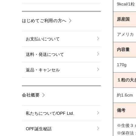
9kcal/1粒
原産国
はじめてご利用の方へ
アメリカ
お支払いについて
内容量
送料・発送について
170g
返品・キャンセル
１粒の大
会社概要
約1.6cm
備考
私たちについて/OPF Ltd.
※生後３
OPF誕生秘話
※保存法