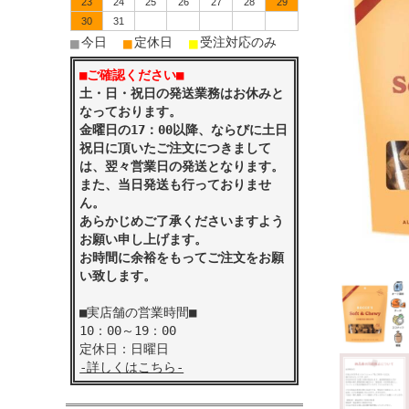
23
24
25
26
27
28
29
30
31
■
■
■
今日
定休日
受注対応のみ
■ご確認ください■
土・日・祝日の発送業務はお休みと
なっております。
金曜日の17：00以降、ならびに土日
祝日に頂いたご注文につきまして
は、翌々営業日の発送となります。
また、当日発送も行っておりませ
ん。
あらかじめご了承くださいますよう
お願い申し上げます。
お時間に余裕をもってご注文をお願
い致します。
■実店舗の営業時間■
10：00～19：00
定休日：日曜日
-詳しくはこちら-