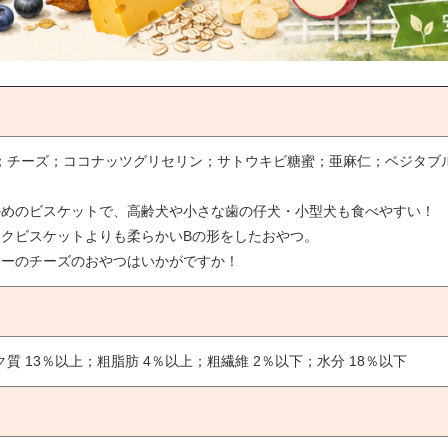
；チーズ；ココナッツグリセリン；サトウキビ糖蜜；亜麻仁；ベジタブル
かめのビスケットで、高齢犬や小さな歯の仔犬・小型犬も食べやすい！
ックビスケットよりも柔らかいBの形をしたおやつ。
リーのチーズのおやつはいかがですか！
質 13％以上；粗脂肪 4％以上；粗繊維 2％以下；水分 18％以下