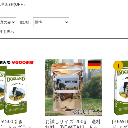
店 (有)OPF」
並び順：
3件を表示
ト￥500引き
お試しサイズ 200g 送料
[BEW
AL] ドッグラン
無料 [BEWITAL] ドッ
ド ア