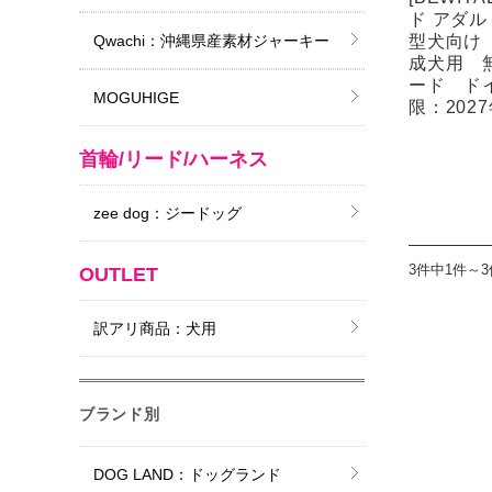
ド アダ
型犬向け
Qwachi：沖縄県産素材ジャーキー
成犬用 
ード ド
MOGUHIGE
限：202
首輪/リード/ハーネス
zee dog：ジードッグ
3件中1件～
OUTLET
訳アリ商品：犬用
ブランド別
DOG LAND：ドッグランド