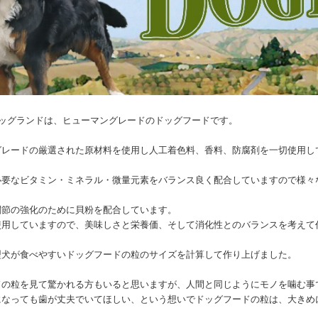
d：ドッグランドは、ヒューマングレードのドッグフードです。
グレードの厳選された原材料を使用し人工着色料、香料、防腐剤を一切使用し
必要なビタミン・ミネラル・微量元素をバランス良く配合していますので様々
関節の強化のために貝粉を配合しています。
使用していますので、美味しさと栄養価、そして消化性とのバランスを考えて
型犬が食べやすいドッグフードの粒のサイズを計算して作り上げました。
ドの粒を見て驚かれる方もいると思いますが、人間と同じようにモノを噛む事
になっても歯が丈夫でいてほしい、という想いでドッグフードの粒は、大きめ