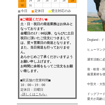
23
24
25
26
27
28
29
30
31
■
■
■
今日
定休日
受注対応のみ
■ご確認ください■
土・日・祝日の発送業務はお休みと
なっております。
金曜日の17：00以降、ならびに土日
祝日に頂いたご注文につきまして
Doglan
は、翌々営業日の発送となります。
また、当日発送も行っておりませ
ヒューマン
ん。
あらかじめご了承くださいますよう
通常活動に
お願い申し上げます。
お時間に余裕をもってご注文をお願
骨・軟骨・
い致します。
厳選素材を
■実店舗の営業時間■
中型犬・大
10：00～19：00
定休日：日曜日
ドッグフー
-詳しくはこちら-
愛犬が高齢