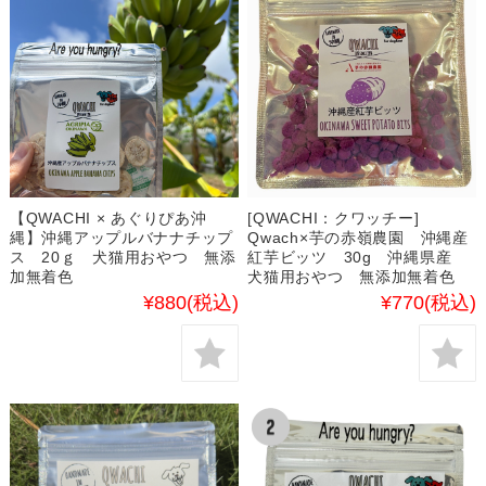
【QWACHI × あぐりぴあ沖
[QWACHI：クワッチー]
縄】沖縄アップルバナナチップ
Qwach×芋の赤嶺農園 沖縄産
ス 20ｇ 犬猫用おやつ 無添
紅芋ビッツ 30g 沖縄県産
加無着色
犬猫用おやつ 無添加無着色
¥880
(税込)
¥770
(税込)