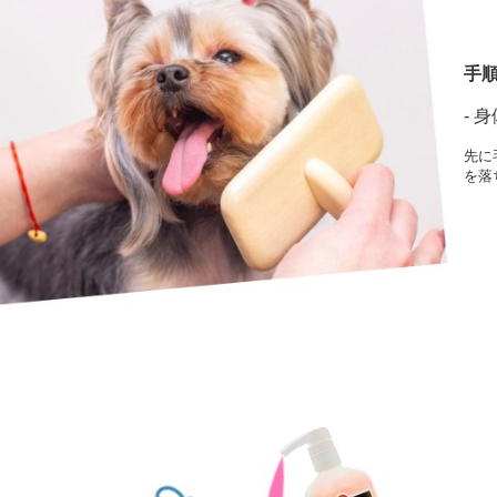
手順
- 
先に
を落