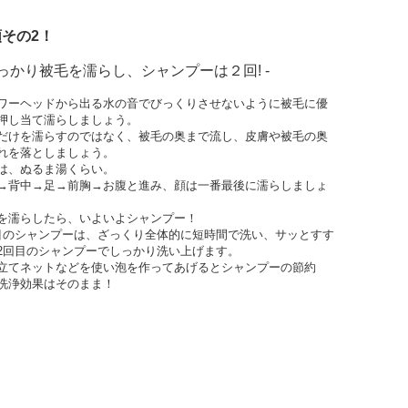
その2！
しっかり被毛を濡らし、シャンプーは２回! -
ワーヘッドから出る水の音でびっくりさせないように被毛に優
押し当て濡らしましょう。
だけを濡らすのではなく、被毛の奥まで流し、皮膚や被毛の奥
れを落としましょう。
は、ぬるま湯くらい。
→背中→足→前胸→お腹と進み、顔は一番最後に濡らしましょ
を濡らしたら、いよいよシャンプー！
目のシャンプーは、ざっくり全体的に短時間で洗い、サッとすす
2回目のシャンプーでしっかり洗い上げます。
立てネットなどを使い泡を作ってあげるとシャンプーの節約
洗浄効果はそのまま！