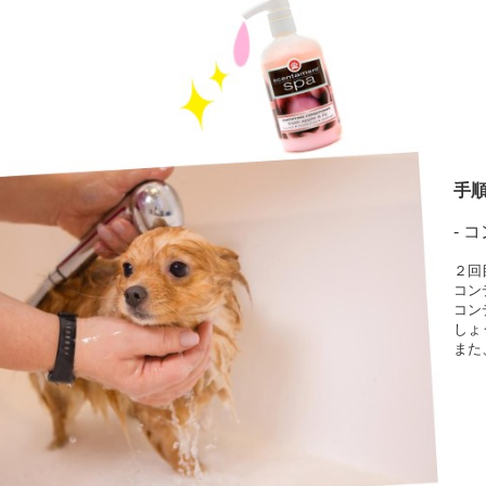
手順
- 
２回
コン
コン
しょ
また