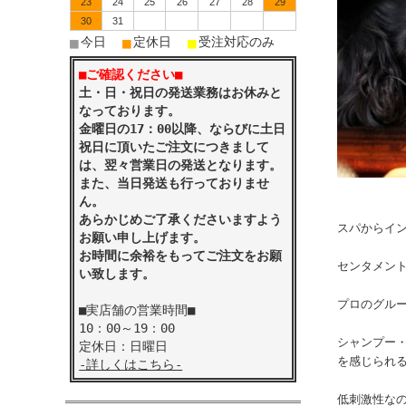
23
24
25
26
27
28
29
30
31
■
■
■
今日
定休日
受注対応のみ
■ご確認ください■
土・日・祝日の発送業務はお休みと
なっております。
金曜日の17：00以降、ならびに土日
祝日に頂いたご注文につきまして
は、翌々営業日の発送となります。
また、当日発送も行っておりませ
ん。
あらかじめご了承くださいますよう
スパからイ
お願い申し上げます。
お時間に余裕をもってご注文をお願
センタメン
い致します。
プロのグル
■実店舗の営業時間■
10：00～19：00
シャンプー
定休日：日曜日
を感じられ
-詳しくはこちら-
低刺激性な