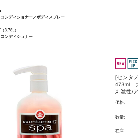
■
／
コンディショナー
／
ボディスプレー
3.78L）
／
コンディショナー
[センタ
473m
刺激性/
価格:
数量:
在庫: