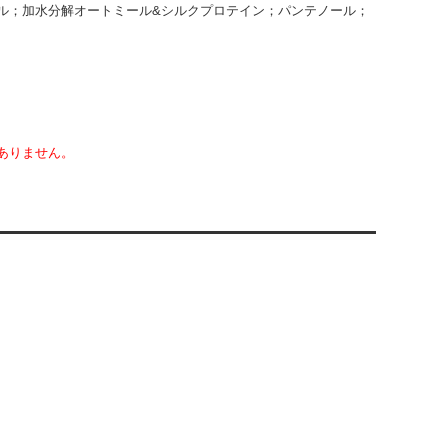
ル；加水分解オートミール&シルクプロテイン；パンテノール；
ありません。