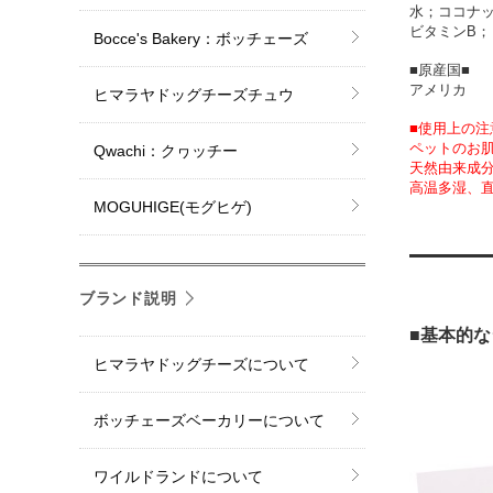
水；ココナ
ビタミンB；
Bocce's Bakery：ボッチェーズ
■原産国■
アメリカ
ヒマラヤドッグチーズチュウ
■使用上の注
ペットのお
Qwachi：クヮッチー
天然由来成
高温多湿、
MOGUHIGE(モグヒゲ)
ブランド説明
■基本的な
ヒマラヤドッグチーズについて
ボッチェーズベーカリーについて
ワイルドランドについて