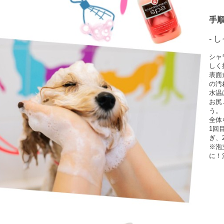
手順
- 
シャ
しく
表面
の汚
水温
お尻
う。
全体
1回
ぎ、
※泡
に！