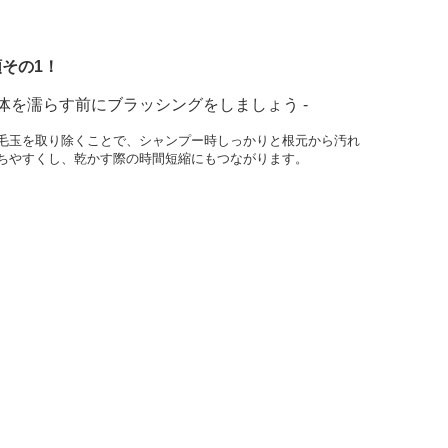
その1！
身体を濡らす前にブラッシングをしましょう -
毛玉を取り除くことで、シャンプー時しっかりと根元から汚れ
ちやすくし、乾かす際の時間短縮にもつながります。