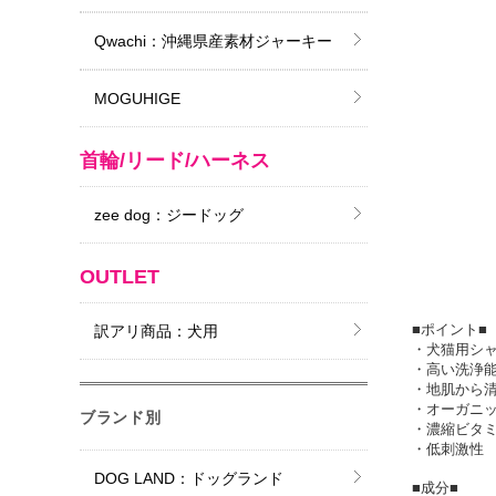
Qwachi：沖縄県産素材ジャーキー
MOGUHIGE
首輪/リード/ハーネス
zee dog：ジードッグ
OUTLET
■ポイント■
訳アリ商品：犬用
・犬猫用シ
・高い洗浄
・地肌から
・オーガニ
ブランド別
・濃縮ビタ
・低刺激性
DOG LAND：ドッグランド
■成分■