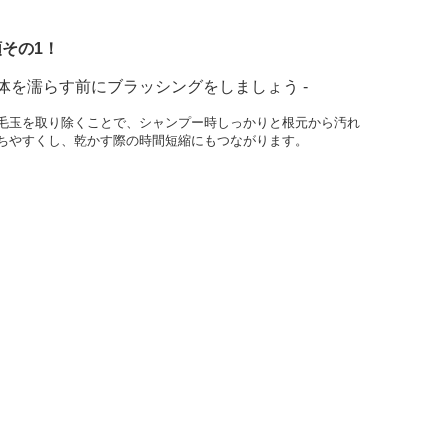
その1！
身体を濡らす前にブラッシングをしましょう -
毛玉を取り除くことで、シャンプー時しっかりと根元から汚れ
ちやすくし、乾かす際の時間短縮にもつながります。