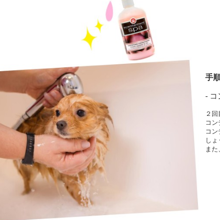
手順
- 
２回
コン
コン
しょ
また