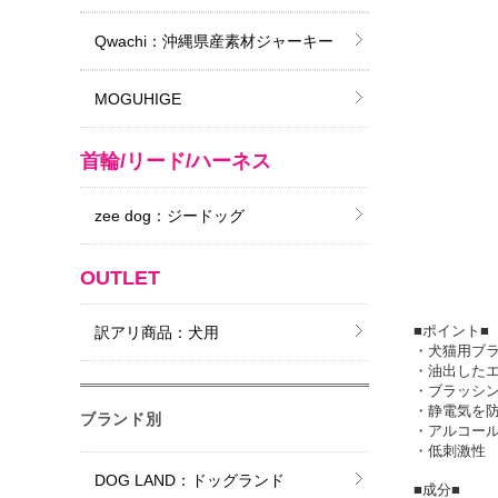
Qwachi：沖縄県産素材ジャーキー
MOGUHIGE
首輪/リード/ハーネス
zee dog：ジードッグ
OUTLET
■ポイント■
訳アリ商品：犬用
・犬猫用ブ
・油出した
・ブラッシ
・静電気を
ブランド別
・アルコー
・低刺激性
DOG LAND：ドッグランド
■成分■