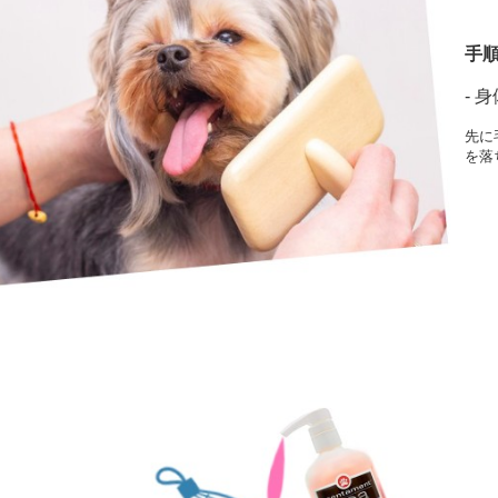
手順
- 
先に
を落