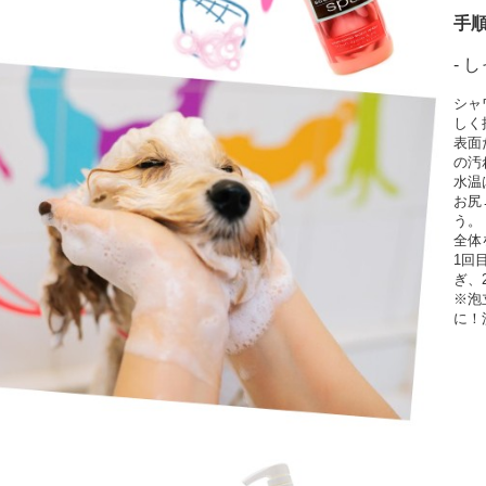
手順
- 
シャ
しく
表面
の汚
水温
お尻
う。
全体
1回
ぎ、
※泡
に！