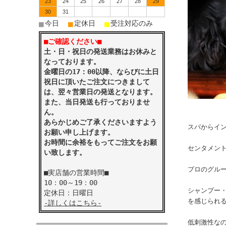
23
24
25
26
27
28
29
30
31
■
■
■
今日
定休日
受注対応のみ
■ご確認ください■
土・日・祝日の発送業務はお休みと
なっております。
金曜日の17：00以降、ならびに土日
祝日に頂いたご注文につきまして
は、翌々営業日の発送となります。
また、当日発送も行っておりませ
ん。
あらかじめご了承くださいますよう
スパからイ
お願い申し上げます。
お時間に余裕をもってご注文をお願
センタメン
い致します。
プロのグル
■実店舗の営業時間■
10：00～19：00
シャンプー
定休日：日曜日
を感じられ
-詳しくはこちら-
低刺激性な