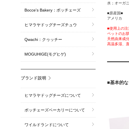
水；オーガ
Bocce's Bakery：ボッチェーズ
■原産国■
アメリカ
ヒマラヤドッグチーズチュウ
■使用上の注
ペットのお
天然由来成
Qwachi：クヮッチー
高温多湿、
MOGUHIGE(モグヒゲ)
ブランド説明
■基本的な
ヒマラヤドッグチーズについて
ボッチェーズベーカリーについて
ワイルドランドについて