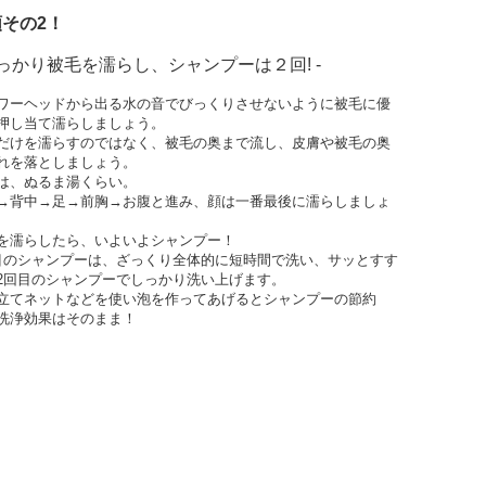
その2！
しっかり被毛を濡らし、シャンプーは２回! -
ワーヘッドから出る水の音でびっくりさせないように被毛に優
押し当て濡らしましょう。
だけを濡らすのではなく、被毛の奥まで流し、皮膚や被毛の奥
れを落としましょう。
は、ぬるま湯くらい。
→背中→足→前胸→お腹と進み、顔は一番最後に濡らしましょ
を濡らしたら、いよいよシャンプー！
目のシャンプーは、ざっくり全体的に短時間で洗い、サッとすす
2回目のシャンプーでしっかり洗い上げます。
立てネットなどを使い泡を作ってあげるとシャンプーの節約
洗浄効果はそのまま！