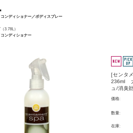
■
／
コンディショナー
／
ボディスプレー
3.78L）
／
コンディショナー
[センタ
236m
ュ/消臭
価格:
数量:
在庫: