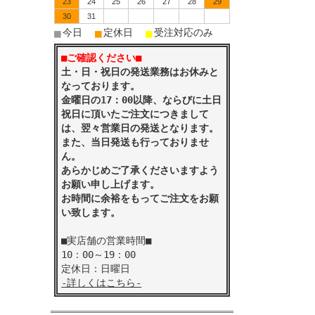
23
24
25
26
27
28
29
30
31
■
■
■
今日
定休日
受注対応のみ
■ご確認ください■
土・日・祝日の発送業務はお休みと
なっております。
金曜日の17：00以降、ならびに土日
祝日に頂いたご注文につきまして
は、翌々営業日の発送となります。
また、当日発送も行っておりませ
ん。
あらかじめご了承くださいますよう
お願い申し上げます。
お時間に余裕をもってご注文をお願
い致します。
■実店舗の営業時間■
10：00～19：00
定休日：日曜日
-詳しくはこちら-