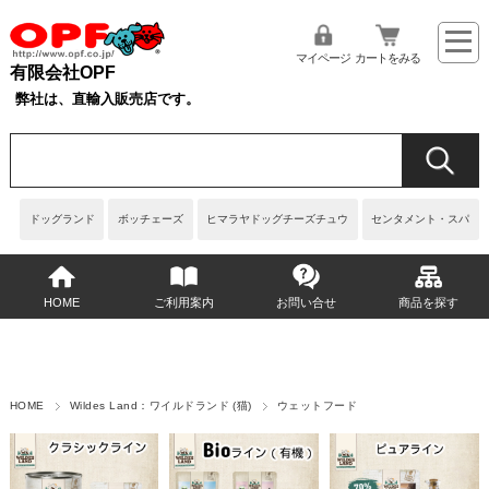
マイページ
カートをみる
有限会社OPF
弊社は、直輸入販売店です。
ドッグランド
ボッチェーズ
ヒマラヤドッグチーズチュウ
センタメント・スパ
HOME
ご利用案内
お問い合せ
商品を探す
HOME
Wildes Land：ワイルドランド (猫)
ウェットフード