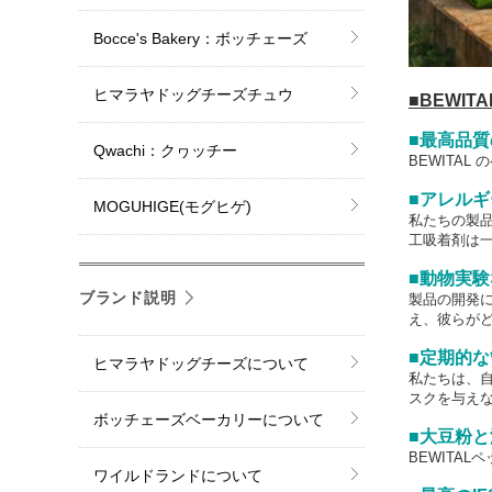
Bocce's Bakery：ボッチェーズ
ヒマラヤドッグチーズチュウ
■BEWI
■最高品
Qwachi：クヮッチー
BEWITA
■アレル
MOGUHIGE(モグヒゲ)
私たちの製
工吸着剤は
■動物実験
ブランド説明
製品の開発
え、彼らが
■定期的な
ヒマラヤドッグチーズについて
私たちは、
スクを与え
ボッチェーズベーカリーについて
■大豆粉
BEWITA
ワイルドランドについて