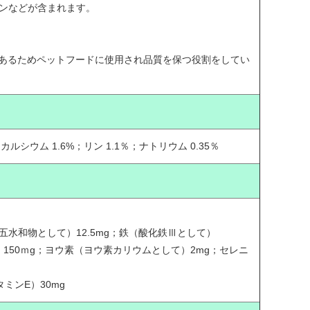
ンなどが含まれます。
があるためペットフードに使用され品質を保つ役割をしてい
；カルシウム 1.6%；リン 1.1％；ナトリウム 0.35％
II）、五水和物として）12.5mg；鉄（酸化鉄Ⅲとして）
）150ｍg；ヨウ素（ヨウ素カリウムとして）2mg；セレニ
ミンE）30mg