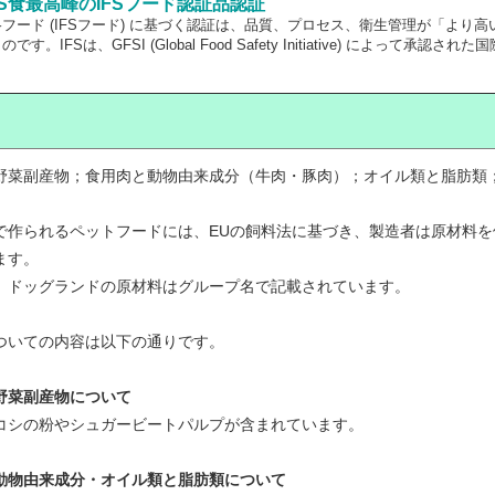
FS食最高峰のIFSフード認証品認証
フード (IFSフード) に基づく認証は、品質、プロセス、衛生管理が「よ
です。IFSは、GFSI (Global Food Safety Initiative) に
野菜副産物；食用肉と動物由来成分（牛肉・豚肉）；オイル類と脂肪類
で作られるペットフードには、EUの飼料法に基づき、製造者は原材料
ます。
、ドッグランドの原材料はグループ名で記載されています。
ついての内容は以下の通りです。
野菜副産物について
コシの粉やシュガービートパルプが含まれています。
動物由来成分・オイル類と脂肪類について