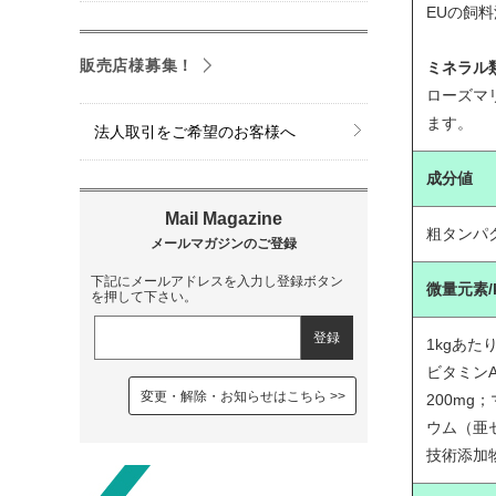
EUの飼
販売店様募集！
ミネラル
ローズマ
ます。
法人取引をご希望のお客様へ
成分値
粗タンパク質
下記にメールアドレスを入力し登録ボタン
微量元素/
を押して下さい。
1kgあた
ビタミンA
変更・解除・お知らせはこちら
200m
ウム（亜セ
技術添加