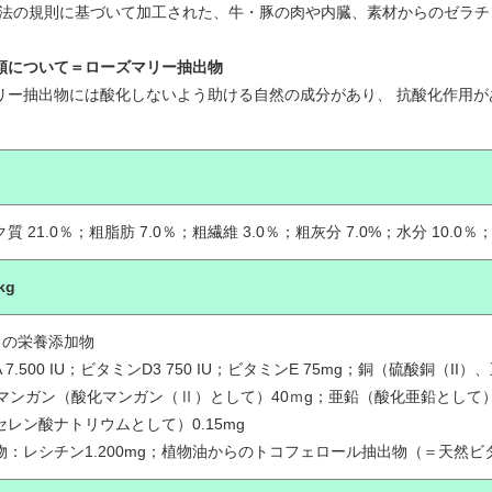
料法の規則に基づいて加工された、牛・豚の肉や内臓、素材からのゼラチ
類について＝ローズマリー抽出物
リー抽出物には酸化しないよう助ける自然の成分があり、 抗酸化作用
 21.0％；粗脂肪 7.0％；粗繊維 3.0％；粗灰分 7.0%；水分 10.0％
kg
りの栄養添加物
 7.500 IU；ビタミンD3 750 IU；ビタミンE 75mg；銅（硫酸銅（
g；マンガン（酸化マンガン（Ⅱ）として）40ｍg；亜鉛（酸化亜鉛として
レン酸ナトリウムとして）0.15mg
物：レシチン1.200mg；植物油からのトコフェロール抽出物（＝天然ビタ