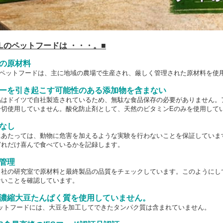
TALのペットフードは ・・・。■
質の原材料
L のペットフードは、主に地域の農場で生産され、厳しく管理された原材料を使
ギーを引き起こす可能性のある添加物を含まない
品はドイツで自社製造されているため、無駄な食品保存の必要がありません。
一切使用していません。酸化防止剤として、天然のビタミンEのみを使用して
なし
にあたっては、動物に危害を加えるような実験を行わないことを保証していま
どれだけ喜んで食べているかを記録します。
管理
自社の研究室で原材料と最終製品の品質をチェックしています。このようにし
ないことを確認しています。
と濃縮大豆たんぱく質を使用していません。
Lペットフードには、大豆を加工してできたタンパク質は含まれていません。