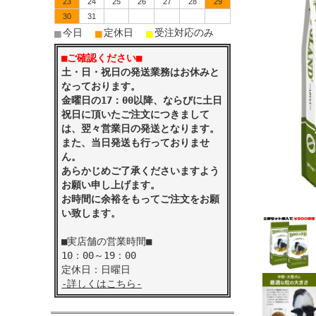
23
24
25
26
27
28
29
30
31
■
■
■
今日
定休日
受注対応のみ
■ご確認ください■
土・日・祝日の発送業務はお休みと
なっております。
金曜日の17：00以降、ならびに土日
祝日に頂いたご注文につきまして
は、翌々営業日の発送となります。
また、当日発送も行っておりませ
ん。
あらかじめご了承くださいますよう
お願い申し上げます。
お時間に余裕をもってご注文をお願
い致します。
■実店舗の営業時間■
10：00～19：00
定休日：日曜日
-詳しくはこちら-