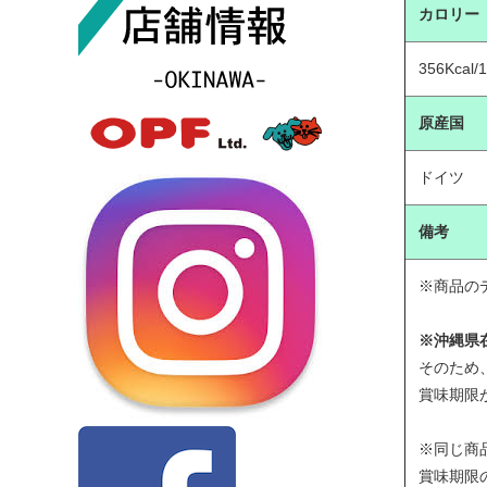
カロリー
356Kcal/
原産国
ドイツ
備考
※商品の
※沖縄県
そのため
賞味期限
※同じ商
賞味期限