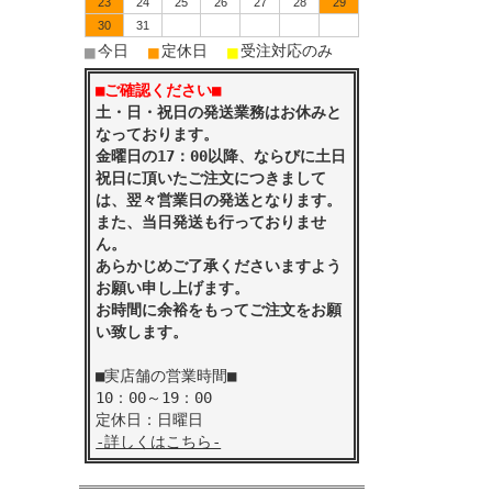
23
24
25
26
27
28
29
30
31
■
■
■
今日
定休日
受注対応のみ
■ご確認ください■
土・日・祝日の発送業務はお休みと
なっております。
金曜日の17：00以降、ならびに土日
祝日に頂いたご注文につきまして
は、翌々営業日の発送となります。
また、当日発送も行っておりませ
ん。
あらかじめご了承くださいますよう
お願い申し上げます。
お時間に余裕をもってご注文をお願
い致します。
■実店舗の営業時間■
10：00～19：00
定休日：日曜日
-詳しくはこちら-