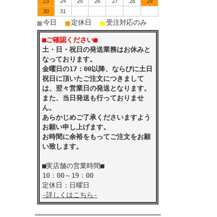
23
24
25
26
27
28
29
30
31
■
■
■
今日
定休日
受注対応のみ
■ご確認ください■
土・日・祝日の発送業務はお休みと
なっております。
金曜日の17：00以降、ならびに土日
祝日に頂いたご注文につきまして
は、翌々営業日の発送となります。
また、当日発送も行っておりませ
ん。
あらかじめご了承くださいますよう
お願い申し上げます。
お時間に余裕をもってご注文をお願
い致します。
■実店舗の営業時間■
10：00～19：00
定休日：日曜日
-詳しくはこちら-