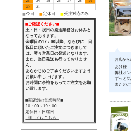
23
24
25
26
27
28
29
30
31
■
■
■
今日
定休日
受注対応のみ
■ご確認ください■
土・日・祝日の発送業務はお休みと
なっております。
金曜日の17：00以降、ならびに土日
祝日に頂いたご注文につきまして
は、翌々営業日の発送となります。
また、当日発送も行っておりませ
お店から
ん。
あけ様
あらかじめご了承くださいますよう
弊社オン
お願い申し上げます。
ずっと気
お時間に余裕をもってご注文をお願
またのご
い致します。
■実店舗の営業時間■
10：00～19：00
定休日：日曜日
-詳しくはこちら-