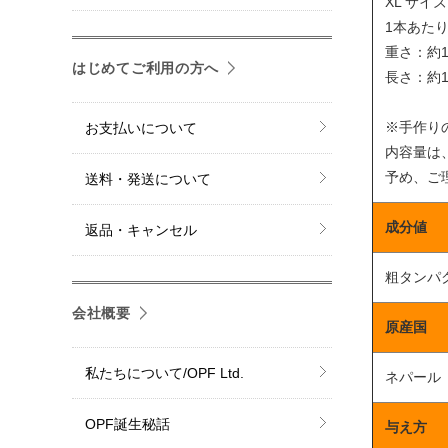
XL サイ
1本あた
重さ：約1
はじめてご利用の方へ
長さ：約1
※手作り
お支払いについて
内容量は
予め、ご
送料・発送について
成分値
返品・キャンセル
粗タンパク
会社概要
原産国
私たちについて/OPF Ltd.
ネパール
OPF誕生秘話
与え方