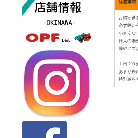
注意事項
お留守番
必ず飼い
小さくな
仔犬の場
歯やアゴ
１日２０
あまり長
特別感を