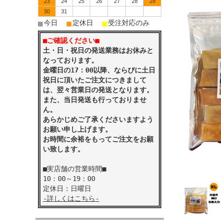
23
24
25
26
27
28
29
30
31
■
■
■
今日
定休日
受注対応のみ
■ご確認ください■
土・日・祝日の発送業務はお休みと
なっております。
金曜日の17：00以降、ならびに土日
祝日に頂いたご注文につきまして
は、翌々営業日の発送となります。
また、当日発送も行っておりませ
ん。
あらかじめご了承くださいますよう
お願い申し上げます。
お時間に余裕をもってご注文をお願
い致します。
■実店舗の営業時間■
10：00～19：00
定休日：日曜日
-詳しくはこちら-