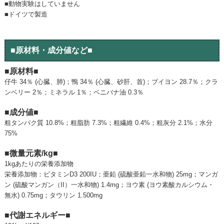
■動物実験はしていません
■ドイツで製造
■原材料・成分値など■
■原材料■
仔牛 34％ (心臓、肺)；鴨 34％ (心臓、砂肝、首)；ブイヨン 28.7％；クラ
ンベリー 2％；ミネラル 1％；ベニバナ油 0.3％
■成分値■
粗タンパク質 10.8%；粗脂肪 7.3%；粗繊維 0.4%；粗灰分 2.1%；水分
75%
■微量元素/kg■
1kgあたりの栄養添加物
栄養添加物：ビタミンD3 200IU；亜鉛 (硫酸亜鉛一水和物) 25mg；マンガ
ン (硫酸マンガン（II）一水和物) 1.4mg；ヨウ素 (ヨウ素酸カルシウム・
無水) 0.75mg；タウリン 1.500mg
■代謝エネルギー■