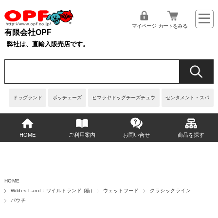
マイページ
カートをみる
有限会社OPF
弊社は、直輸入販売店です。
ドッグランド
ボッチェーズ
ヒマラヤドッグチーズチュウ
センタメント・スパ
HOME
ご利用案内
お問い合せ
商品を探す
HOME
Wildes Land：ワイルドランド (猫)
ウェットフード
クラシックライン
パウチ