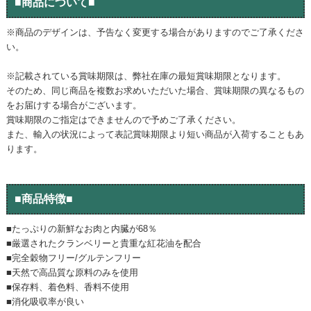
■商品について■
※商品のデザインは、予告なく変更する場合がありますのでご了承くださ
い。
※記載されている賞味期限は、弊社在庫の最短賞味期限となります。
そのため、同じ商品を複数お求めいただいた場合、賞味期限の異なるもの
をお届けする場合がございます。
賞味期限のご指定はできませんので予めご了承ください。
また、輸入の状況によって表記賞味期限より短い商品が入荷することもあ
ります。
■商品特徴■
■たっぷりの新鮮なお肉と内臓が68％
■厳選されたクランベリーと貴重な紅花油を配合
■完全穀物フリー/グルテンフリー
■天然で高品質な原料のみを使用
■保存料、着色料、香料不使用
■消化吸収率が良い