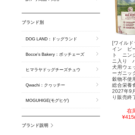
ブランド別
DOG LAND：ドッグランド
[ワイルド
イン ビー
Bocce's Bakery：ボッチェーズ
ト ニン
ニ入り パ
犬用ウェ
ヒマラヤドッグチーズチュウ
ーガニッ
穀物不使
総合栄養
Qwachi：クヮッチー
2027年
り販売終
MOGUHIGE(モグヒゲ)
在
¥415
ブランド説明