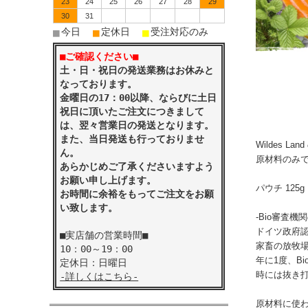
23
24
25
26
27
28
29
30
31
■
■
■
今日
定休日
受注対応のみ
■ご確認ください■
土・日・祝日の発送業務はお休みと
なっております。
金曜日の17：00以降、ならびに土日
祝日に頂いたご注文につきまして
は、翌々営業日の発送となります。
また、当日発送も行っておりませ
Wildes 
ん。
原材料のみ
あらかじめご了承くださいますよう
お願い申し上げます。
パウチ 125g
お時間に余裕をもってご注文をお願
い致します。
-Bio審査機
ドイツ政府
■実店舗の営業時間■
家畜の放牧場
10：00～19：00
年に1度、B
定休日：日曜日
時には抜き打
-詳しくはこちら-
原材料に使