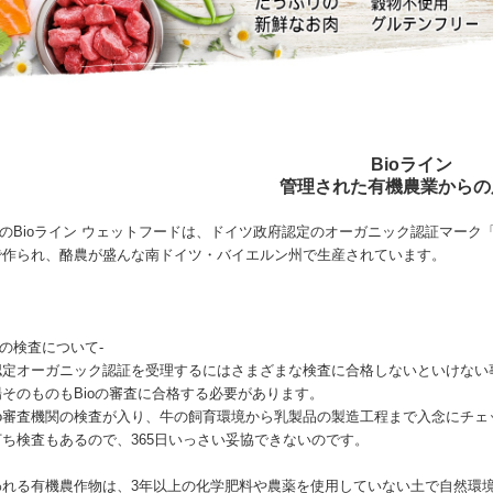
Bioライン
管理された有機農業からの
Land のBioライン ウェットフードは、ドイツ政府認定のオーガニック認証マーク「
で作られ、酪農が盛んな南ドイツ・バイエルン州で生産されています。
関の検査について-
認定オーガニック認証を受理するにはさまざまな検査に合格しないといけない
そのものもBioの審査に合格する必要があります。
io審査機関の検査が入り、牛の飼育環境から乳製品の製造工程まで入念にチェ
ち検査もあるので、365日いっさい妥協できないのです。
われる有機農作物は、3年以上の化学肥料や農薬を使用していない土で自然環