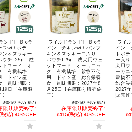
ランド] Bioラ
[ワイルドランド] Bioラ
[ワイル
フwithポテ
イン チキンwithパンプ
イン 
ジン＆ズッキー
キン＆ズッキーニ入り
トポテ
ウチ125g 成
パウチ125g 成犬用ウェ
ー入り
ットフード オ
ットフード オーガニッ
犬用ウ
ク 有機栽培
ク 有機栽培 穀物不使
ーガニ
用 ドイツ産
用 ドイツ産 総合栄養
穀物不
食 賞味期限：
食 賞味期限：2027年8
総合栄
9月19日【在庫限
月25日【在庫限り販売終
2027
了】
了】
販売終
通常価格:
¥693
(税込)
通常価格:
¥693
(税込)
庫限り販売終了:
在庫限り販売終了:
(税込)
40%OFF
¥415
(税込)
40%OFF
¥4