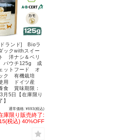
ドランド] Bioラ
ダックwithスイー
ト 洋ナシ＆ベリ
 パウチ125g 成
ェットフード オ
ック 有機栽培
使用 ドイツ産
養食 賞味期限：
年3月5日【在庫限り
了】
通常価格:
¥693
(税込)
在庫限り販売終了:
15
(税込)
40%OFF